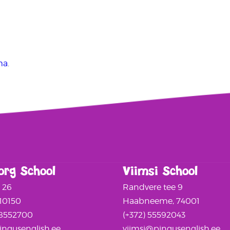
ma
.
org School
Viimsi School
a 26
Randvere tee 9
 10150
Haabneeme, 74001
58552700
(+372) 55592043
ngusenglish.ee
viimsi@pingusenglish.ee