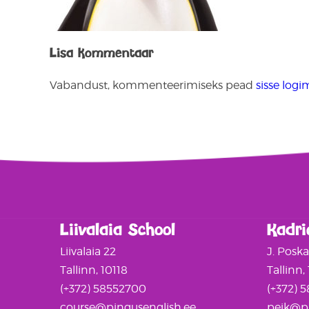
Lisa kommentaar
Vabandust, kommenteerimiseks pead
sisse logi
Liivalaia School
Kadri
Liivalaia 22
J. Posk
Tallinn, 10118
Tallinn,
(+372) 58552700
(+372) 
course@pingusenglish.ee
peik@pi